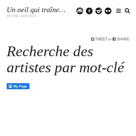
Un oeil qui traîne…
Twitter
facebook
instagram
flickr
ON THE LOOK OUT…
TWEET
SHARE
or
Recherche des
artistes par mot-clé