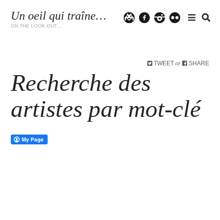
Un oeil qui traîne…
Twitter
facebook
instagram
flickr
ON THE LOOK OUT…
TWEET
SHARE
or
Recherche des
artistes par mot-clé