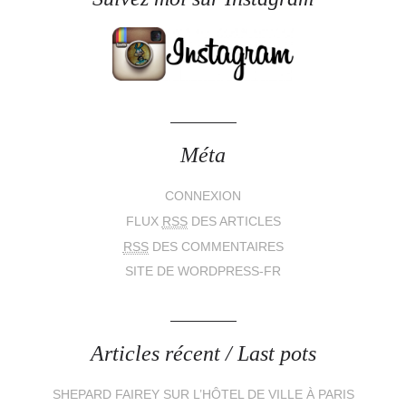
Méta
CONNEXION
FLUX
RSS
DES ARTICLES
RSS
DES COMMENTAIRES
SITE DE WORDPRESS-FR
Articles récent / Last pots
SHEPARD FAIREY SUR L’HÔTEL DE VILLE À PARIS