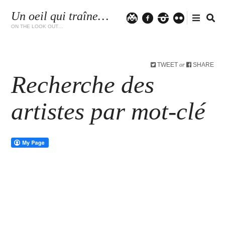
Un oeil qui traîne…
Twitter
facebook
instagram
flickr
ON THE LOOK OUT…
TWEET
SHARE
or
Recherche des
artistes par mot-clé