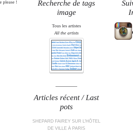
Recherche de tags
Sui
e please !
image
I
Tous les artistes
All the artists
Articles récent / Last
pots
SHEPARD FAIREY SUR L’HÔTEL
DE VILLE À PARIS