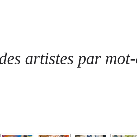
ARTISTES
LES ÉVÈNEMENTS
LES GALERIES
GRAFFITIS
STRE
@ N
es artistes par mot-