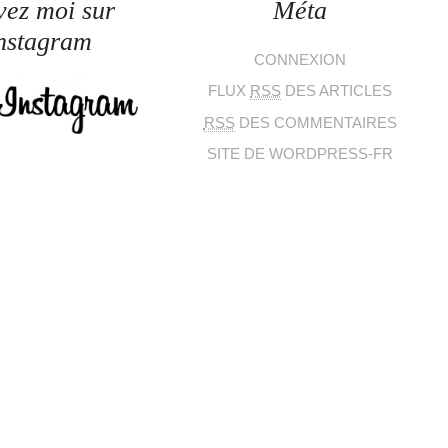
vez moi sur
Méta
nstagram
CONNEXION
FLUX
RSS
DES ARTICLES
RSS
DES COMMENTAIRES
SITE DE WORDPRESS-FR