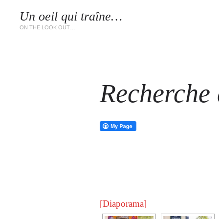
Un oeil qui traîne…
LES 
ON THE LOOK OUT…
Recherche d
[Diaporama]