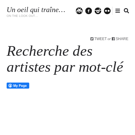
Un oeil qui traîne…
Twitter
facebook
instagram
flickr
ON THE LOOK OUT…
TWEET
SHARE
or
Recherche des
artistes par mot-clé