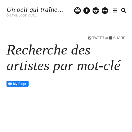
Un oeil qui traîne…
Twitter
facebook
instagram
flickr
ON THE LOOK OUT…
TWEET
SHARE
or
Recherche des
artistes par mot-clé