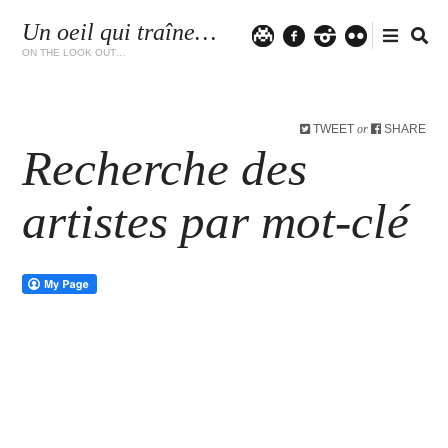
Un oeil qui traîne…
Twitter
facebook
instagram
flickr
ON THE LOOK OUT…
TWEET
SHARE
or
Recherche des
artistes par mot-clé