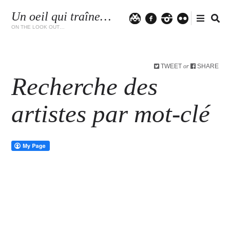
Un oeil qui traîne…
Twitter
facebook
instagram
flickr
ON THE LOOK OUT…
TWEET
SHARE
or
Recherche des
artistes par mot-clé