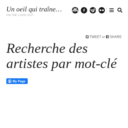
Un oeil qui traîne…
Twitter
facebook
instagram
flickr
ON THE LOOK OUT…
TWEET
SHARE
or
Recherche des
artistes par mot-clé