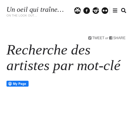
Un oeil qui traîne…
Twitter
facebook
instagram
flickr
ON THE LOOK OUT…
TWEET
SHARE
or
Recherche des
artistes par mot-clé