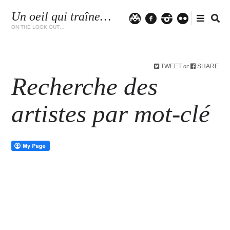
Un oeil qui traîne…
Twitter
facebook
instagram
flickr
ON THE LOOK OUT…
TWEET
SHARE
or
Recherche des
artistes par mot-clé