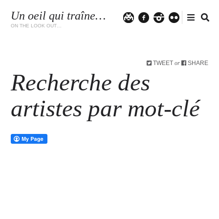
Un oeil qui traîne…
Twitter
facebook
instagram
flickr
ON THE LOOK OUT…
TWEET
SHARE
or
Recherche des
artistes par mot-clé