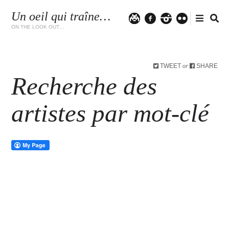
Un oeil qui traîne…
Twitter
facebook
instagram
flickr
ON THE LOOK OUT…
TWEET
SHARE
or
Recherche des
artistes par mot-clé