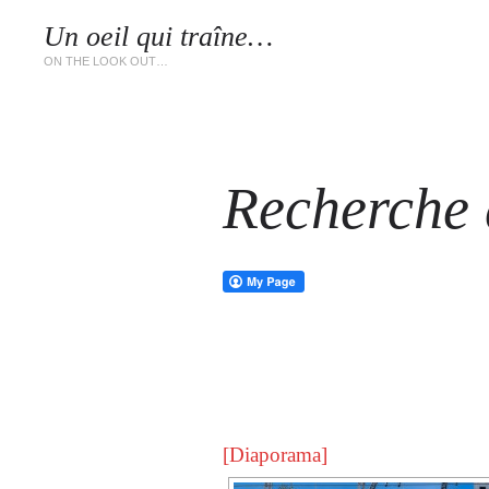
Un oeil qui traîne…
LES 
ON THE LOOK OUT…
Recherche d
[Diaporama]