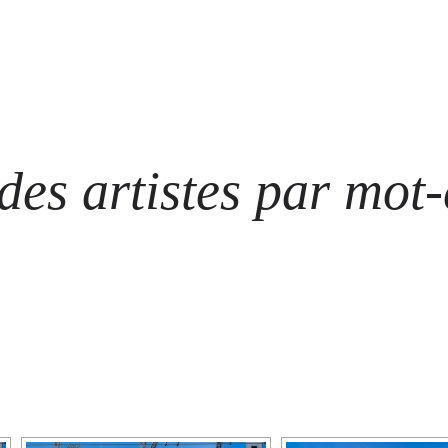
ARTISTES
LES ÉVÈNEMENTS
LES GALERIES
GRAFFITIS
STRE
@ N
es artistes par mot-