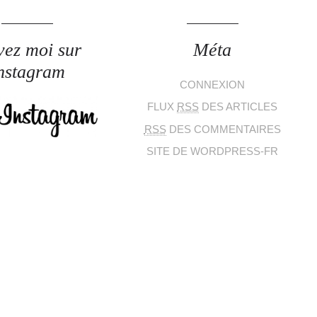
vez moi sur
Méta
nstagram
CONNEXION
FLUX
RSS
DES ARTICLES
RSS
DES COMMENTAIRES
SITE DE WORDPRESS-FR