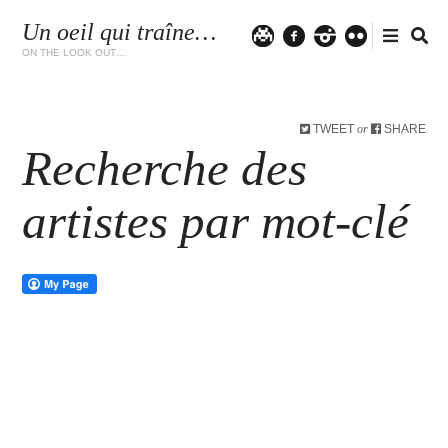
Un oeil qui traîne…
Twitter
facebook
instagram
flickr
ON THE LOOK OUT…
TWEET
SHARE
or
Recherche des
artistes par mot-clé