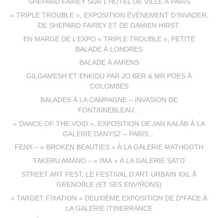
SHEPARD FAIREY SUR L’HÔTEL DE VILLE À PARIS
« TRIPLE TROUBLE », EXPOSITION ÉVÈNEMENT D’INVADER,
DE SHEPARD FAIREY ET DE DAMIEN HIRST.
EN MARGE DE L’EXPO « TRIPLE TROUBLE », PETITE
BALADE À LONDRES
BALADE À AMIENS
GILGAMESH ET ENKIDU PAR JO BER & MR POES À
COLOMBES
BALADES À LA CAMPAGNE – INVASION DE
FONTAINEBLEAU…
« DANCE OF THE VOID », EXPOSITION DE JAN KALÁB À LA
GALERIE DANYSZ – PARIS…
FENX – « BROKEN BEAUTIES » À LA GALERIE MATHGOTH
TAKERU AMANO – « IMA » À LA GALERIE SATO
STREET ART FEST, LE FESTIVAL D’ART URBAIN XXL À
GRENOBLE (ET SES ENVIRONS)
« TARGET FIXATION » DEUXIÈME EXPOSITION DE D*FACE À
LA GALERIE ITINERRANCE