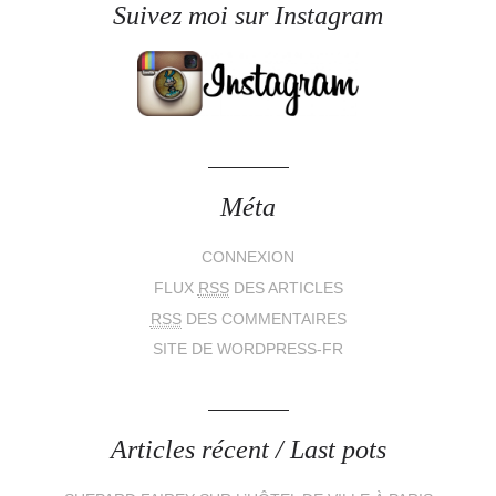
Suivez moi sur Instagram
Méta
CONNEXION
FLUX
RSS
DES ARTICLES
RSS
DES COMMENTAIRES
SITE DE WORDPRESS-FR
Articles récent / Last pots