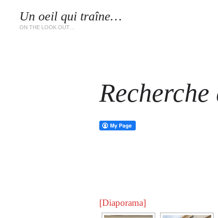
Un oeil qui traîne…
LES 
ON THE LOOK OUT…
Recherche d
[Diaporama]