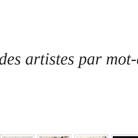
ARTISTES
LES ÉVÈNEMENTS
LES GALERIES
GRAFFITIS
STRE
@ N
es artistes par mot-