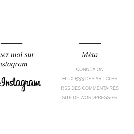
vez moi sur
Méta
nstagram
CONNEXION
FLUX
RSS
DES ARTICLES
RSS
DES COMMENTAIRES
SITE DE WORDPRESS-FR