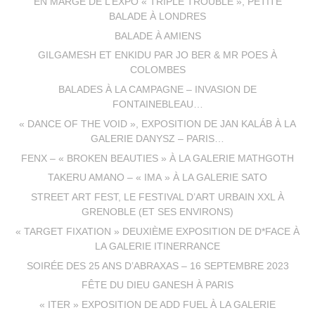
EN MARGE DE L’EXPO « TRIPLE TROUBLE », PETITE
BALADE À LONDRES
BALADE À AMIENS
GILGAMESH ET ENKIDU PAR JO BER & MR POES À
COLOMBES
BALADES À LA CAMPAGNE – INVASION DE
FONTAINEBLEAU…
« DANCE OF THE VOID », EXPOSITION DE JAN KALÁB À LA
GALERIE DANYSZ – PARIS…
FENX – « BROKEN BEAUTIES » À LA GALERIE MATHGOTH
TAKERU AMANO – « IMA » À LA GALERIE SATO
STREET ART FEST, LE FESTIVAL D’ART URBAIN XXL À
GRENOBLE (ET SES ENVIRONS)
« TARGET FIXATION » DEUXIÈME EXPOSITION DE D*FACE À
LA GALERIE ITINERRANCE
SOIRÉE DES 25 ANS D’ABRAXAS – 16 SEPTEMBRE 2023
FÊTE DU DIEU GANESH À PARIS
« ITER » EXPOSITION DE ADD FUEL À LA GALERIE