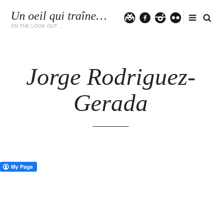
Un oeil qui traîne…
Twitter
facebook
instagram
flickr
ON THE LOOK OUT…
Jorge Rodriguez-
Gerada