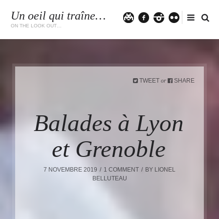
Un oeil qui traîne…
Twitter
facebook
instagram
flickr
ON THE LOOK OUT…
TWEET
SHARE
or
Balades à Lyon
et Grenoble
7 NOVEMBRE 2019
1 COMMENT
BY
LIONEL
BELLUTEAU