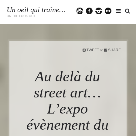
Un oeil qui traîne…
Twitter
facebook
instagram
flickr
ON THE LOOK OUT…
TWEET
SHARE
or
Au delà du
street art…
L’expo
évènement du