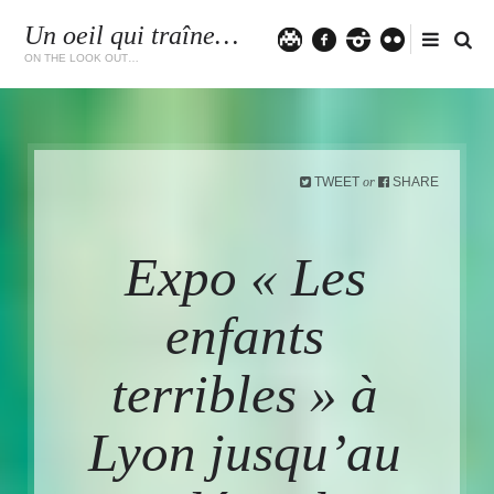
Un oeil qui traîne…
Twitter
facebook
instagram
flickr
ON THE LOOK OUT…
TWEET
SHARE
or
Expo « Les
enfants
terribles » à
Lyon jusqu’au