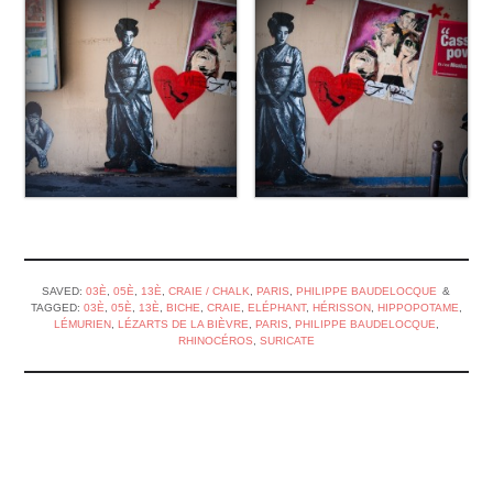
SAVED:
03È
,
05È
,
13È
,
CRAIE / CHALK
,
PARIS
,
PHILIPPE BAUDELOCQUE
TAGGED:
03È
,
05È
,
13È
,
BICHE
,
CRAIE
,
ELÉPHANT
,
HÉRISSON
,
HIPPOPOTAME
,
LÉMURIEN
,
LÉZARTS DE LA BIÈVRE
,
PARIS
,
PHILIPPE BAUDELOCQUE
,
RHINOCÉROS
,
SURICATE