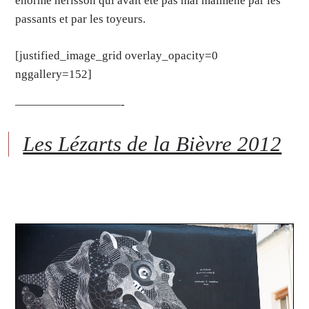
énorme hérisson qui avait été pas mal malmené par les
passants et par les toyeurs.
[justified_image_grid overlay_opacity=0
nggallery=152]
—————————-
Les Lézarts de la Bièvre 2012