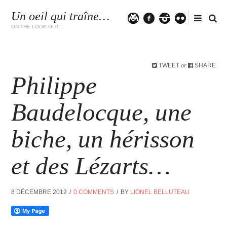
Un oeil qui traîne…
Twitter
facebook
instagram
flickr
ON THE LOOK OUT…
TWEET
SHARE
or
Philippe
Baudelocque, une
biche, un hérisson
et des Lézarts…
8 DÉCEMBRE 2012
0 COMMENTS
BY
LIONEL BELLUTEAU