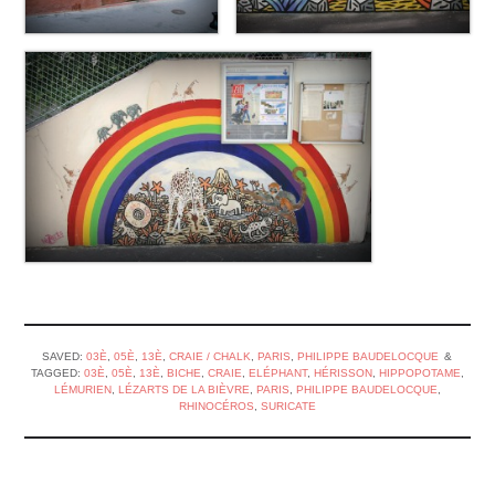
SAVED:
03È
,
05È
,
13È
,
CRAIE / CHALK
,
PARIS
,
PHILIPPE BAUDELOCQUE
TAGGED:
03È
,
05È
,
13È
,
BICHE
,
CRAIE
,
ELÉPHANT
,
HÉRISSON
,
HIPPOPOTAME
,
LÉMURIEN
,
LÉZARTS DE LA BIÈVRE
,
PARIS
,
PHILIPPE BAUDELOCQUE
,
RHINOCÉROS
,
SURICATE