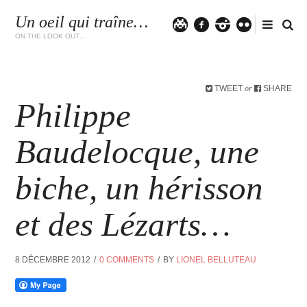
Un oeil qui traîne…
Twitter
facebook
instagram
flickr
ON THE LOOK OUT…
TWEET
SHARE
or
Philippe
Baudelocque, une
biche, un hérisson
et des Lézarts…
8 DÉCEMBRE 2012
0 COMMENTS
BY
LIONEL BELLUTEAU