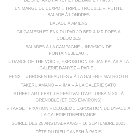
DE SHEPARD FAIREY ET DE DAMIEN HIRST.
EN MARGE DE L’EXPO « TRIPLE TROUBLE », PETITE
BALADE À LONDRES
BALADE À AMIENS
GILGAMESH ET ENKIDU PAR JO BER & MR POES À
COLOMBES
BALADES À LA CAMPAGNE – INVASION DE
FONTAINEBLEAU…
« DANCE OF THE VOID », EXPOSITION DE JAN KALÁB À LA
GALERIE DANYSZ – PARIS…
FENX – « BROKEN BEAUTIES » À LA GALERIE MATHGOTH
TAKERU AMANO – « IMA » À LA GALERIE SATO
STREET ART FEST, LE FESTIVAL D’ART URBAIN XXL À
GRENOBLE (ET SES ENVIRONS)
« TARGET FIXATION » DEUXIÈME EXPOSITION DE D*FACE À
LA GALERIE ITINERRANCE
SOIRÉE DES 25 ANS D’ABRAXAS – 16 SEPTEMBRE 2023
FÊTE DU DIEU GANESH À PARIS