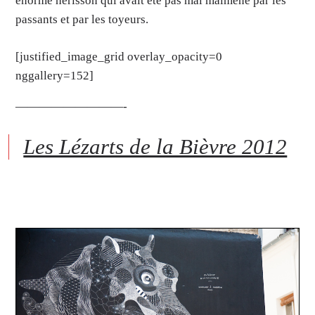
énorme hérisson qui avait été pas mal malmené par les
passants et par les toyeurs.
[justified_image_grid overlay_opacity=0
nggallery=152]
—————————-
Les Lézarts de la Bièvre 2012