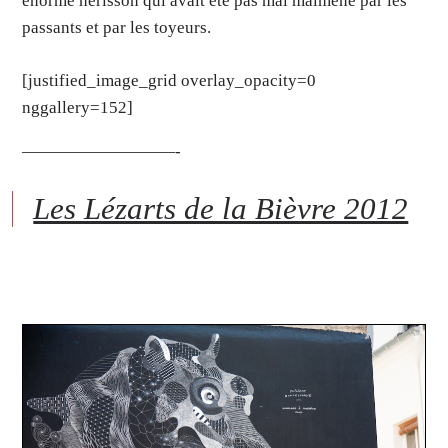
énorme hérisson qui avait été pas mal malmené par les
passants et par les toyeurs.
[justified_image_grid overlay_opacity=0
nggallery=152]
—————————-
Les Lézarts de la Bièvre 2012