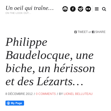
Un oeil qui traîne…
Twitter
facebook
instagram
flickr
ON THE LOOK OUT…
TWEET
SHARE
or
Philippe
Baudelocque, une
biche, un hérisson
et des Lézarts…
8 DÉCEMBRE 2012
0 COMMENTS
BY
LIONEL BELLUTEAU