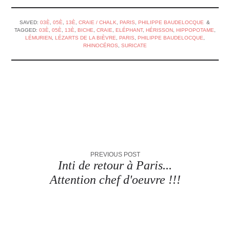
SAVED:
03È
,
05È
,
13È
,
CRAIE / CHALK
,
PARIS
,
PHILIPPE BAUDELOCQUE
TAGGED:
03È
,
05È
,
13È
,
BICHE
,
CRAIE
,
ELÉPHANT
,
HÉRISSON
,
HIPPOPOTAME
,
LÉMURIEN
,
LÉZARTS DE LA BIÈVRE
,
PARIS
,
PHILIPPE BAUDELOCQUE
,
RHINOCÉROS
,
SURICATE
PREVIOUS POST
Inti de retour à Paris...
Attention chef d'oeuvre !!!